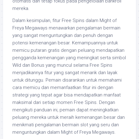
otomatis dan tetap fokus pada pengelolaan bankroll
mereka.
Dalam kesimpulan, fitur Free Spins dalam Might of
Freya Megaways menawarkan pengalaman bermain
yang sangat menguntungkan dan penuh dengan
potensi kemenangan besar. Kemampuannya untuk
memicu putaran gratis dengan peluang mendapatkan
pengganda kemenangan yang meningkat serta simbol
Wild dan Bonus yang muncul selama Free Spins
menjadikannya fitur yang sangat menarik dan layak
untuk ditunggu. Pemain disarankan untuk memahami
cara memicu dan memanfaatkan fitur ini dengan
strategi yang tepat agar bisa mendapatkan manfaat
maksimal dari setiap momen Free Spins. Dengan
mengikuti panduan ini, pemain dapat meningkatkan
peluang mereka untuk meraih kemenangan besar dan
menikmati pengalaman bermain slot yang seru dan
menguntungkan dalam Might of Freya Megaways.