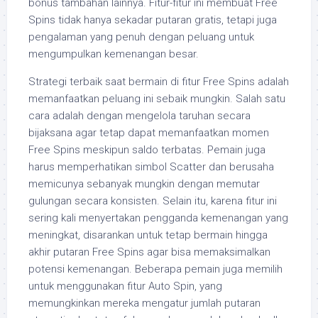
bonus tambahan lainnya. Fitur-fitur ini membuat Free
Spins tidak hanya sekadar putaran gratis, tetapi juga
pengalaman yang penuh dengan peluang untuk
mengumpulkan kemenangan besar.
Strategi terbaik saat bermain di fitur Free Spins adalah
memanfaatkan peluang ini sebaik mungkin. Salah satu
cara adalah dengan mengelola taruhan secara
bijaksana agar tetap dapat memanfaatkan momen
Free Spins meskipun saldo terbatas. Pemain juga
harus memperhatikan simbol Scatter dan berusaha
memicunya sebanyak mungkin dengan memutar
gulungan secara konsisten. Selain itu, karena fitur ini
sering kali menyertakan pengganda kemenangan yang
meningkat, disarankan untuk tetap bermain hingga
akhir putaran Free Spins agar bisa memaksimalkan
potensi kemenangan. Beberapa pemain juga memilih
untuk menggunakan fitur Auto Spin, yang
memungkinkan mereka mengatur jumlah putaran