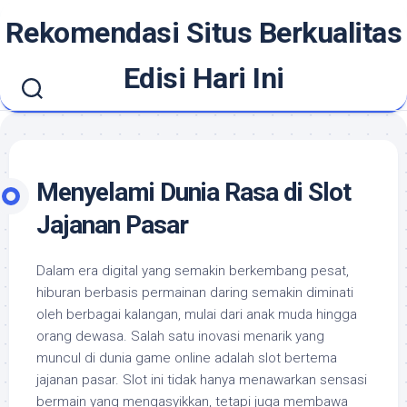
Skip
Rekomendasi Situs Berkualitas
to
content
Edisi Hari Ini
Menyelami Dunia Rasa di Slot
Jajanan Pasar
Dalam era digital yang semakin berkembang pesat,
hiburan berbasis permainan daring semakin diminati
oleh berbagai kalangan, mulai dari anak muda hingga
orang dewasa. Salah satu inovasi menarik yang
muncul di dunia game online adalah slot bertema
jajanan pasar. Slot ini tidak hanya menawarkan sensasi
bermain yang mengasyikkan, tetapi juga membawa