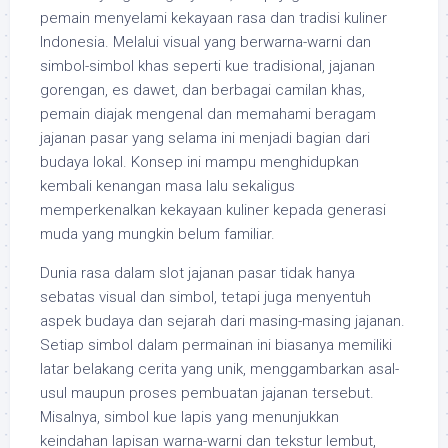
pemain menyelami kekayaan rasa dan tradisi kuliner
Indonesia. Melalui visual yang berwarna-warni dan
simbol-simbol khas seperti kue tradisional, jajanan
gorengan, es dawet, dan berbagai camilan khas,
pemain diajak mengenal dan memahami beragam
jajanan pasar yang selama ini menjadi bagian dari
budaya lokal. Konsep ini mampu menghidupkan
kembali kenangan masa lalu sekaligus
memperkenalkan kekayaan kuliner kepada generasi
muda yang mungkin belum familiar.
Dunia rasa dalam slot jajanan pasar tidak hanya
sebatas visual dan simbol, tetapi juga menyentuh
aspek budaya dan sejarah dari masing-masing jajanan.
Setiap simbol dalam permainan ini biasanya memiliki
latar belakang cerita yang unik, menggambarkan asal-
usul maupun proses pembuatan jajanan tersebut.
Misalnya, simbol kue lapis yang menunjukkan
keindahan lapisan warna-warni dan tekstur lembut,