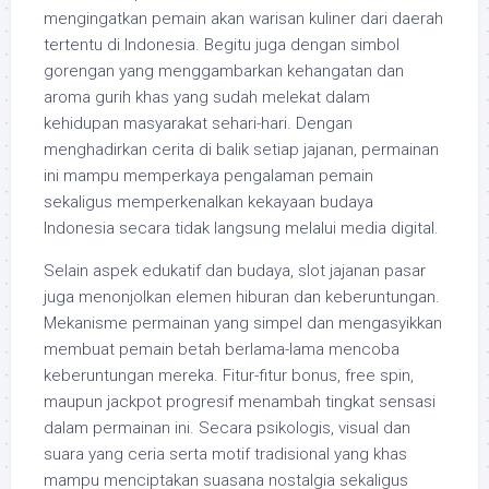
mengingatkan pemain akan warisan kuliner dari daerah
tertentu di Indonesia. Begitu juga dengan simbol
gorengan yang menggambarkan kehangatan dan
aroma gurih khas yang sudah melekat dalam
kehidupan masyarakat sehari-hari. Dengan
menghadirkan cerita di balik setiap jajanan, permainan
ini mampu memperkaya pengalaman pemain
sekaligus memperkenalkan kekayaan budaya
Indonesia secara tidak langsung melalui media digital.
Selain aspek edukatif dan budaya, slot jajanan pasar
juga menonjolkan elemen hiburan dan keberuntungan.
Mekanisme permainan yang simpel dan mengasyikkan
membuat pemain betah berlama-lama mencoba
keberuntungan mereka. Fitur-fitur bonus, free spin,
maupun jackpot progresif menambah tingkat sensasi
dalam permainan ini. Secara psikologis, visual dan
suara yang ceria serta motif tradisional yang khas
mampu menciptakan suasana nostalgia sekaligus