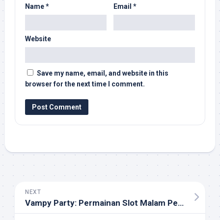
Name
*
Email
*
Website
Save my name, email, and website in this
browser for the next time I comment.
NEXT
Vampy Party: Permainan Slot Malam Penuh Misteri