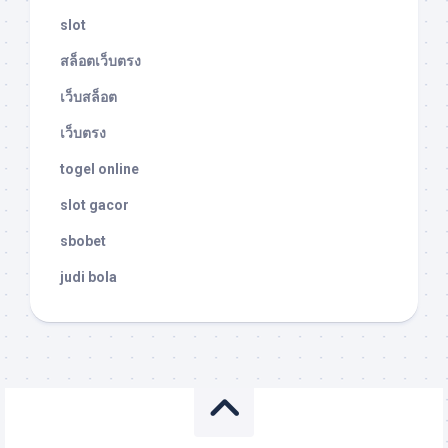
slot
สล็อตเว็บตรง
เว็บสล็อต
เว็บตรง
togel online
slot gacor
sbobet
judi bola