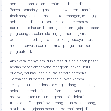
semangat baru dalam menikmati hiburan digital.
Banyak pemain yang merasa bahwa permainan ini
tidak hanya sekadar mencari kemenangan, tetapi juga
sebagai media untuk bersantai dan melepas penat
dari rutinitas harian. Keberagaman tema jajanan pasar
yang diangkat dalam slot ini juga memungkinkan
pemain dari berbagai latar belakang budaya untuk
merasa terwakili dan menikmati pengalaman bermain
yang autentik.
Akhir kata, menyelami dunia rasa di slot jajanan pasar
adalah pengalaman yang menggabungkan unsur
budaya, edukasi, dan hiburan secara harmonis.
Permainan ini berhasil menghidupkan kembali
kekayaan kuliner Indonesia yang kadang terlupakan,
sekaligus memberikan platform digital yang
menyenangkan untuk mengenal lebih dekat jajanan
tradisional. Dengan inovasi yang terus berkembang,
slot bertema jajanan pasar berpotensi menjadi salah